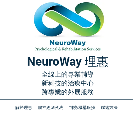
NeuroWay 理惠
全線上的專業輔導
新科技的治療中心
​跨專業的外展服務
關於理惠
腦神經刺激法
到校/機構服務
聯絡方法