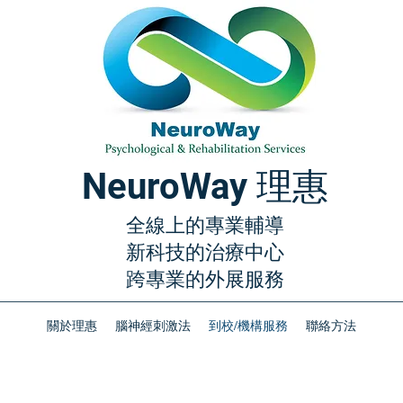
NeuroWay 理惠
全線上的專業輔導
新科技的治療中心
​跨專業的外展服務
關於理惠
腦神經刺激法
到校/機構服務
聯絡方法