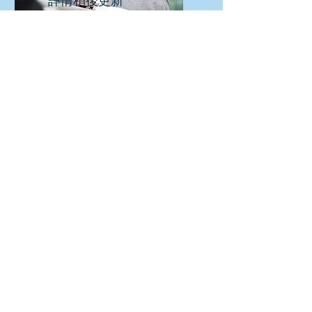
​詳情稍後更新
​報價查詢
​如須要詳細資料及報價，請與我們聯
絡！
學校 / 機構名稱
聯絡人