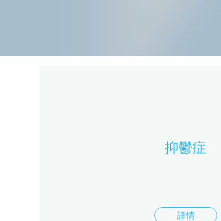
抑鬱症
詳情