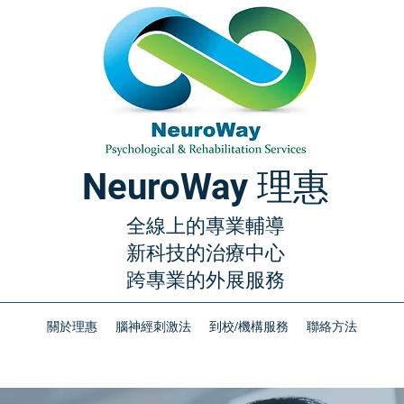
NeuroWay 理惠
全線上的專業輔導
新科技的治療中心
​跨專業的外展服務
關於理惠
腦神經刺激法
到校/機構服務
聯絡方法